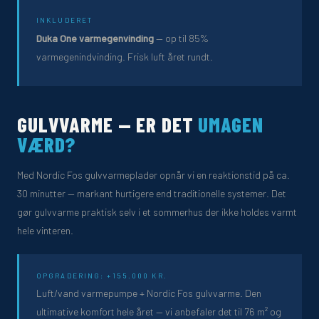
INKLUDERET
Duka One varmegenvinding
— op til 85%
varmegenindvinding. Frisk luft året rundt.
GULVVARME — ER DET
UMAGEN
VÆRD?
Med Nordic Fos gulvvarmeplader opnår vi en reaktionstid på ca.
30 minutter — markant hurtigere end traditionelle systemer. Det
gør gulvvarme praktisk selv i et sommerhus der ikke holdes varmt
hele vinteren.
OPGRADERING: +155.000 KR.
Luft/vand varmepumpe + Nordic Fos gulvvarme. Den
ultimative komfort hele året — vi anbefaler det til 76 m² og