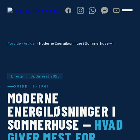
Forside
›
Artikler
›
Moderne Energiløsninger i Sommerhuse — h
Energi
Opdateret 2026
GUIDE · ENERGI
MODERNE
ENERGILØSNINGER I
SOMMERHUSE —
HVAD
GIVER MEST FOR