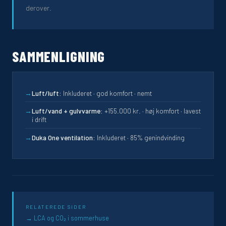
derover.
SAMMENLIGNING
→
Luft/luft:
Inkluderet · god komfort · nemt
→
Luft/vand + gulvvarme:
+155.000 kr. · høj komfort · lavest
i drift
→
Duka One ventilation:
Inkluderet · 85% genindvinding
RELATEREDE SIDER
LCA og CO₂ i sommerhuse