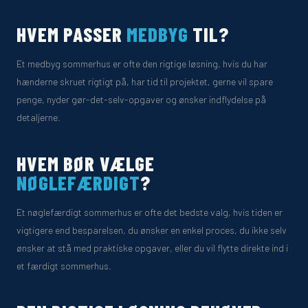
HVEM PASSER
MEDBYG
TIL?
Et medbyg sommerhus er ofte den rigtige løsning, hvis du har
hænderne skruet rigtigt på, har tid til projektet, gerne vil spare
penge, nyder gør-det-selv-opgaver og ønsker indflydelse på
detaljerne.
HVEM BØR VÆLGE
NØGLEFÆRDIGT
?
Et nøglefærdigt sommerhus er ofte det bedste valg, hvis tiden er
vigtigere end besparelsen, du ønsker en enkel proces, du ikke selv
ønsker at stå med praktiske opgaver, eller du vil flytte direkte ind i
et færdigt sommerhus.