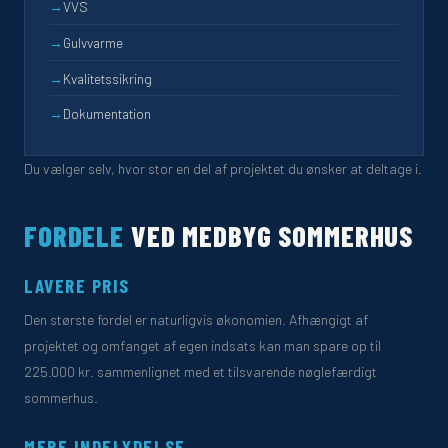
→
VVS
→
Gulvvarme
→
Kvalitetssikring
→
Dokumentation
Du vælger selv, hvor stor en del af projektet du ønsker at deltage i.
FORDELE
VED MEDBYG SOMMERHUS
LAVERE PRIS
Den største fordel er naturligvis økonomien. Afhængigt af
projektet og omfanget af egen indsats kan man spare op til
225.000 kr. sammenlignet med et tilsvarende nøglefærdigt
sommerhus.
MERE INDFLYDELSE