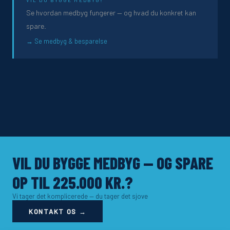
VIL DU BYGGE MEDBYG?
Se hvordan medbyg fungerer — og hvad du konkret kan
spare.
Se medbyg & besparelse
VIL DU BYGGE MEDBYG — OG SPARE
OP TIL 225.000 KR.?
Vi tager det komplicerede — du tager det sjove
KONTAKT OS →