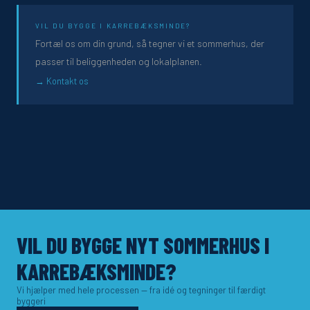
VIL DU BYGGE I KARREBÆKSMINDE?
Fortæl os om din grund, så tegner vi et sommerhus, der
passer til beliggenheden og lokalplanen.
Kontakt os
VIL DU BYGGE NYT SOMMERHUS I
KARREBÆKSMINDE?
Vi hjælper med hele processen — fra idé og tegninger til færdigt
byggeri