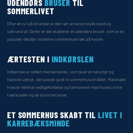
UDENDØRS
BRUSER
TIL
SOMMERLIVET
Efter en tur på stranden er det rart at kunne skylle sand og
saltvand af. Derfor er der etableret en udendørs bruser, som er en
populær detalje i moderne sommerhuse tæt på kysten.
ÆRTESTEN I
INDKØRSLEN
Indkørslen er udført med ærtesten, som giver et naturligt og
klassisk udtryk, der passer godt til sommerhusområdet. Materialet
kræver minimal vedligeholdelse og harmonerer med husets sorte
træfacader og de store terrasser.
ET SOMMERHUS SKABT TIL
LIVET I
KARREBÆKSMINDE