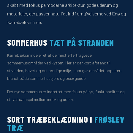
skabt med fokus på moderne arkitektur, gode uderum og
materialer, der passer naturligt ind i omgivelserne ved Enø og
Karrebæksminde.
SOMMERHUS
TÆT PÅ STRANDEN
Karrebæksminde er et af de mest eftertragtede
sommerhusområder ved kysten. Her er der kort afstand til
stranden, havet og det særlige miljø, som gør området populært
blandt både sommerhusejere og besøgende.
Det nye sommerhus er indrettet med fokus på lys, funktionalitet og
et tæt samspil mellem inde- og udeliv.
SORT TRÆBEKLÆDNING I
FRØSLEV
TRÆ