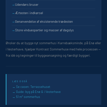
→
Udendørs bruser
→
Ærtesten i indkørsel
→
Genanvendelse af eksisterende trædesten
→
Store vinduespartier og masser af dagslys
Ønsker du at bygge nyt sommerhus i Karrebæksminde, på Enø eller
i Vesterhave, hjælper Kontrast Sommerhuse med hele processen —
fra idé og tegninger til byggeansøgning og færdigt byggeri.
LÆS OGSÅ
Se casen: Terrassehuset
Guide: byg på Enø & i Vesterhave
51 m² sommerhus