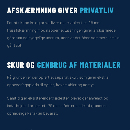
AFSKÆRMNING GIVER
PRIVATLIV
For at skabe læ og privatliv er der etableret en 45 mm
træafskærmning mod naboerne. Løsningen giver afskærmede
gårdrum og hyggelige uderum, uden at det åbne sommerhusmiljø
går tabt.
SKUR OG
GENBRUG AF MATERIALER
På grunden er der opført et separat skur, som giver ekstra
opbevaringsplads til cykler, havemøbler og udstyr.
Samtidig er eksisterende trædesten blevet genanvendt og
indarbejdet i projektet. På den måde er en del af grundens
oprindelige karakter bevaret.