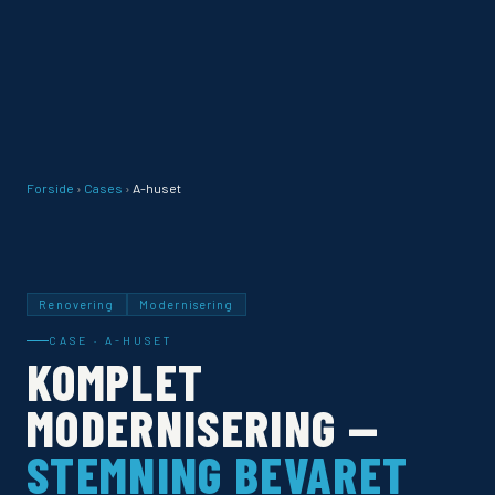
Forside
›
Cases
›
A-huset
Renovering
Modernisering
CASE · A-HUSET
KOMPLET
MODERNISERING —
STEMNING BEVARET