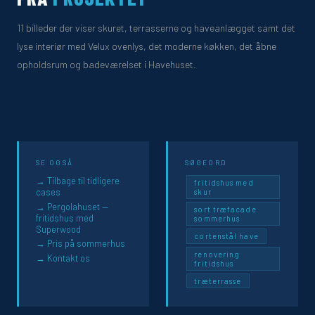
11 billeder der viser skuret, terrasserne og haveanlægget samt det
lyse interiør med Velux ovenlys, det moderne køkken, det åbne
opholdsrum og badeværelset i Havehuset.
SE OGSÅ
SØGEORD
→ Tilbage til tidligere
fritidshus med
cases
skur
→ Pergolahuset —
sort træfacade
fritidshus med
sommerhus
Superwood
cortenstål have
→ Pris på sommerhus
renovering
→ Kontakt os
fritidshus
træterrasse