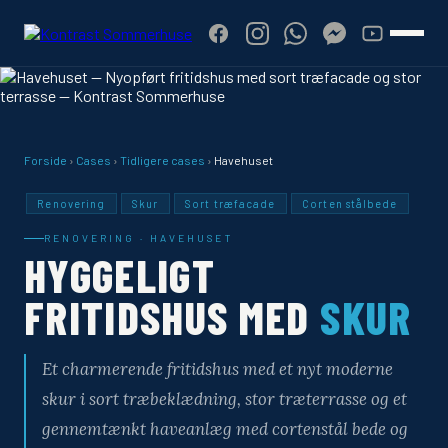
Forside
›
Cases
›
Tidligere cases
›
Havehuset
Renovering
Skur
Sort træfacade
Corten stålbede
RENOVERING · HAVEHUSET
HYGGELIGT
FRITIDSHUS MED
SKUR
Et charmerende fritidshus med et nyt moderne
skur i sort træbeklædning, stor træterrasse og et
gennemtænkt haveanlæg med cortenstål bede og