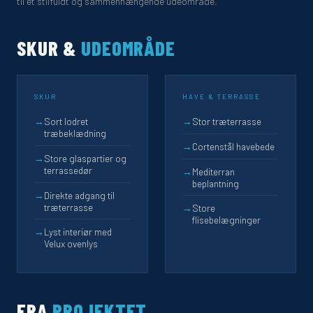
til et stilfuldt og sammenhængende udeområde.
SKUR &
UDEOMRÅDE
SKUR
HAVE & TERRASSE
→
Sort lodret
→
Stor træterrasse
træbeklædning
→
Cortenstål havebede
→
Store glaspartier og
terrassedør
→
Mediterran
beplantning
→
Direkte adgang til
træterrasse
→
Store
flisebelægninger
→
Lyst interiør med
Velux ovenlys
FRA
PROJEKTET