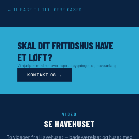
← TILBAGE TIL TIDLIGERE CASES
SKAL DIT FRITIDSHUS HAVE
ET LØFT?
Vi hjælper med renoveringer, tilbygninger og haveanlæg
KONTAKT OS →
VIDEO
SE HAVEHUSET
To videoer fra Havehuset — badeværelset og huset med