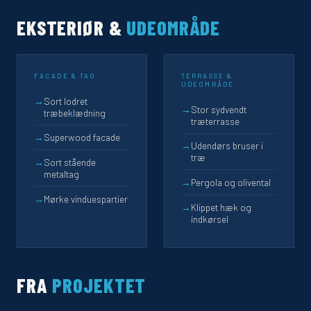
EKSTERIØR &
UDEOMRÅDE
FACADE & TAG
TERRASSE &
UDEOMRÅDE
→
Sort lodret
→
Stor sydvendt
træbeklædning
træterrasse
→
Superwood facade
→
Udendørs bruser i
træ
→
Sort stående
metaltag
→
Pergola og olivental
→
Mørke vinduespartier
→
Klippet hæk og
indkørsel
FRA
PROJEKTET