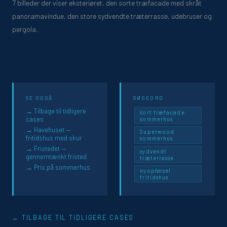
7 billeder der viser eksteriøret, den sorte træfacade med skråt
panoramavindue, den store sydvendte træterrasse, udebruser og
pergola.
SE OGSÅ
SØGEORD
→ Tilbage til tidligere
sort træfacade
cases
sommerhus
→ Havehuset —
Superwood
fritidshus med skur
sommerhus
→ Fristedet —
sydvendt
gennemtænkt fristed
træterrasse
→ Pris på sommerhus
nyopførsel
fritidshus
← TILBAGE TIL TIDLIGERE CASES