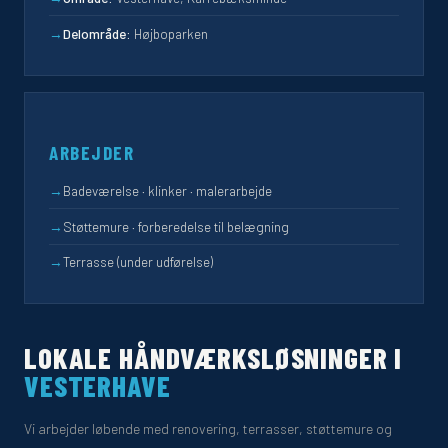
→
Delområde:
Højboparken
ARBEJDER
→
Badeværelse · klinker · malerarbejde
→
Støttemure · forberedelse til belægning
→
Terrasse (under udførelse)
LOKALE HÅNDVÆRKSLØSNINGER I
VESTERHAVE
Vi arbejder løbende med renovering, terrasser, støttemure og