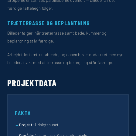
Stolperne er sat (ses på billederne ovenfor) — billeder af det
færdige raftehegn følger.
TRÆTERRASSE OG BEPLANTNING
Billeder følger, når træterrasse samt bede, kummer og
beplantning står færdige.
Arbejdet fortsætter løbende, og casen bliver opdateret med nye
billeder, i takt med at terrasse og belægning står færdige.
PROJEKTDATA
FAKTA
→
Projekt:
Udsigtshuset
→
Område:
Vesterhave, Karrebæksminde