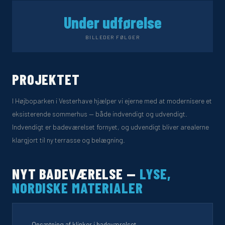
Under udførelse
BILLEDER FØLGER
PROJEKTET
I Højboparken i Vesterhave hjælper vi ejerne med at modernisere et
eksisterende sommerhus — både indvendigt og udvendigt.
Indvendigt er badeværelset fornyet, og udvendigt bliver arealerne
klargjort til ny terrasse og belægning.
NYT BADEVÆRELSE —
LYSE,
NORDISKE MATERIALER
→
Opsætning af klinker i badeværelset