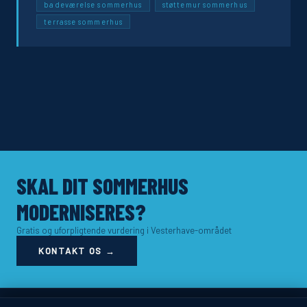
badeværelse sommerhus
støttemur sommerhus
terrasse sommerhus
SKAL DIT SOMMERHUS
MODERNISERES?
Gratis og uforpligtende vurdering i Vesterhave-området
KONTAKT OS →