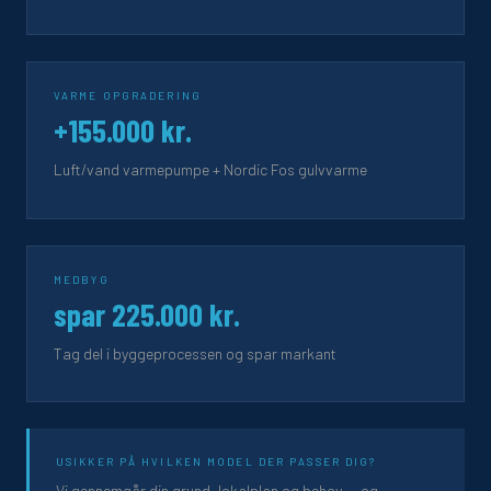
VARME OPGRADERING
+155.000 kr.
Luft/vand varmepumpe + Nordic Fos gulvvarme
MEDBYG
spar 225.000 kr.
Tag del i byggeprocessen og spar markant
USIKKER PÅ HVILKEN MODEL DER PASSER DIG?
Vi gennemgår din grund, lokalplan og behov — og