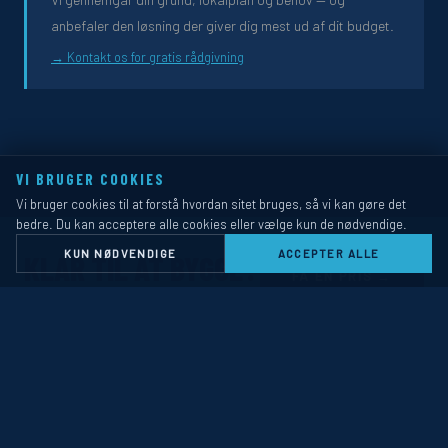
anbefaler den løsning der giver dig mest ud af dit budget.
→ Kontakt os for gratis rådgivning
VI BRUGER COOKIES
Vi bruger cookies til at forstå hvordan sitet bruges, så vi kan gøre det
bedre. Du kan acceptere alle cookies eller vælge kun de nødvendige.
KUN NØDVENDIGE
ACCEPTER ALLE
KLAR TIL AT BYGGE?
FÅ EN PRIS →
Gratis og uforpligtende pris
© 2026 · CVR 31579732 · kontrastsommerhuse.dk
MODELLER
PRIS
CASES
ARTIKLER
KONTAKT
RENOVERING
TEGNESTUE
VVS
KLOAK
OM OS
SÅDAN FOREGÅR DET
LOKALT ENGAGEMENT
PRIVATLIVSPOLITIK
COOKIES