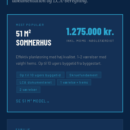
dokumentation og LCA-beregning.
MEST POPULÆR
1.275.000 kr.
51 M²
SOMMERHUS
INKL. MOMS · NØGLEFÆRDIGT
Effektiv planløsning med høj kvalitet. 1–2 værelser med
valgfri hems. Op til 10 ugers byggetid fra byggestart.
Op til 10 ugers byggetid
Skruefundament
LCA dokumenteret
1 værelse + hems
2 værelser
SE 51 M² MODEL
FAMILIE