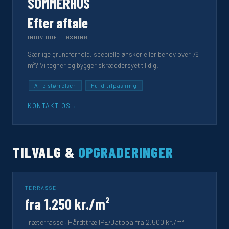
SOMMERHUS
Efter aftale
INDIVIDUEL LØSNING
Særlige grundforhold, specielle ønsker eller behov over 76
m²? Vi tegner og bygger skræddersyet til dig.
Alle størrelser
Fuld tilpasning
KONTAKT OS
TILVALG &
OPGRADERINGER
TERRASSE
fra 1.250 kr./m²
Træterrasse · Hårdttræ IPE/Jatoba fra 2.500 kr./m²