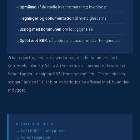
→
Opmåling
af de reelle kvadratmeter og bygninger
→
Tegninger og dokumentation
til myndighederne
→
Dialog med kommunen
om lovliggørelse
→
Opdateret BBR
, så papirerne passer med virkeligheden
Vi har egen tegnestue og kender reglerne for sommerhuse i
Karrebæksminde, på Enø & i Vesterhave — herunder de særlige
forhold under Lokalplan 063 i Karrebæksminde. Om der skal en
byggetilladelse til eller blot en berigtigelse afhænger af, hvad der
er bygget.
RELATEREDE SIDER
Fejl i BBR? — lovliggørelse
Vores tegnestue