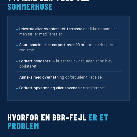
SOMMERHUSE
→
Udestue eller overdækket terrasse
der ikke er anmeldt —
men tæller med i arealet
→
Skur, anneks eller carport over 10 m²
, som aldrig kom i
registret
→
Forkert boligareal
— huset er udvidet, uden at m² blev
opdateret
→
Anneks med overnatning
opført uden tilladelse
→
Forkert opvarmning eller anvendelse
registreret
HVORFOR EN BBR-FEJL
ER ET
PROBLEM