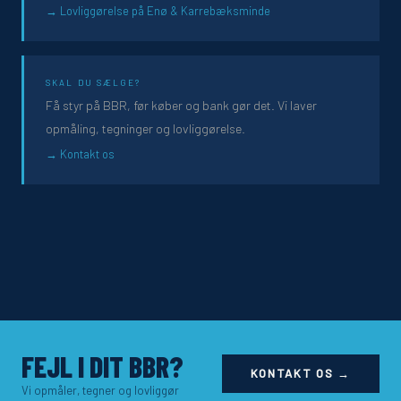
Lovliggørelse på Enø & Karrebæksminde
SKAL DU SÆLGE?
Få styr på BBR, før køber og bank gør det. Vi laver
opmåling, tegninger og lovliggørelse.
Kontakt os
FEJL I DIT BBR?
KONTAKT OS →
Vi opmåler, tegner og lovliggør