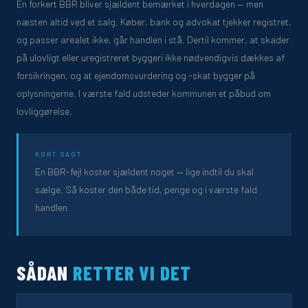
En forkert BBR bliver sjældent bemærket i hverdagen — men
næsten altid ved et salg. Køber, bank og advokat tjekker registret,
og passer arealet ikke, går handlen i stå. Dertil kommer, at skader
på ulovligt eller uregistreret byggeri ikke nødvendigvis dækkes af
forsikringen, og at ejendomsvurdering og -skat bygger på
oplysningerne. I værste fald udsteder kommunen et påbud om
lovliggørelse.
KORT SAGT
En BBR-fejl koster sjældent noget — lige indtil du skal
sælge. Så koster den både tid, penge og i værste fald
handlen.
SÅDAN
RETTER VI DET