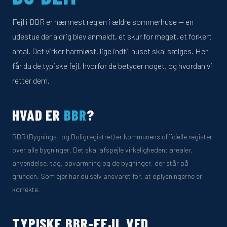
Fejl i BBR er nærmest reglen i ældre sommerhuse — en
udestue der aldrig blev anmeldt, et skur for meget, et forkert
areal. Det virker harmløst, lige indtil huset skal sælges. Her
får du de typiske fejl, hvorfor de betyder noget, og hvordan vi
retter dem.
HVAD ER
BBR
?
BBR (Bygnings- og Boligregistret) er kommunens officielle register
over alle bygninger. Det skal afspejle virkeligheden: arealer,
anvendelse, tag, opvarmning og de bygninger, der står på
grunden. Som ejer har du selv ansvaret for, at oplysningerne er
korrekte.
TYPISKE BBR-FEJL VED