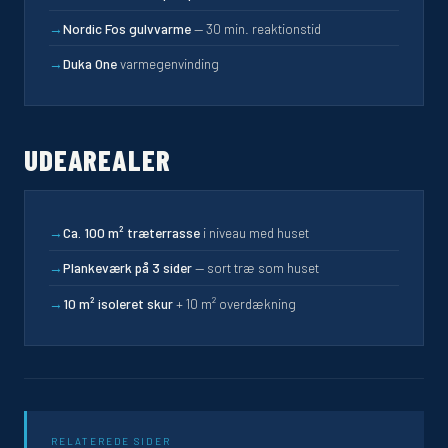
→
Nordic Fos gulvvarme
— 30 min. reaktionstid
→
Duka One
varmegenvinding
UDEAREALER
→
Ca. 100 m² træterrasse
i niveau med huset
→
Plankeværk på 3 sider
— sort træ som huset
→
10 m² isoleret skur
+ 10 m² overdækning
RELATEREDE SIDER