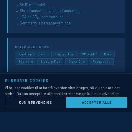
Se 51 m² model
Skruefundament vs betonfundament
LCA og CO₂ i sommerhuse
Sommerhus Karrebæksminde
MATERIALER BRUGT
Kastrup Vinduet
Frøslev Træ
VM Zink
Kvik
Siemens
Nordic Fos
Duka One
Panasonic
VI BRUGER COOKIES
Vi bruger cookies til at forstå hvordan sitet bruges, så vi kan gøre det
bedre. Du kan acceptere alle cookies eller vælge kun de nødvendige.
KUN NØDVENDIGE
ACCEPTER ALLE