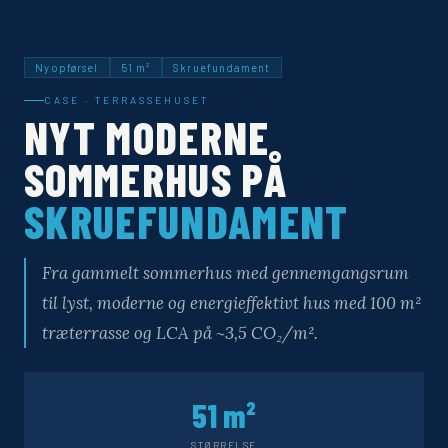
Nyopførsel
51 m²
Skruefundament
CASE · TERRASSEHUSET
NYT MODERNE
SOMMERHUS PÅ
SKRUEFUNDAMENT
Fra gammelt sommerhus med gennemgangsrum
til lyst, moderne og energieffektivt hus med 100 m²
træterrasse og LCA på ~3,5 CO₂/m².
51 m²
STØRRELSE