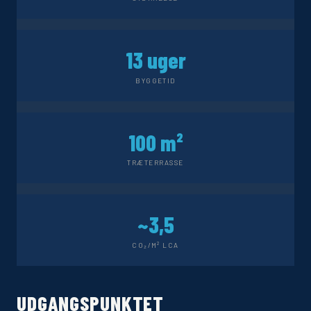
13 uger
BYGGETID
100 m²
TRÆTERRASSE
~3,5
CO₂/M² LCA
UDGANGSPUNKTET