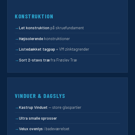
KONSTRUKTION
→
Let konstruktion
på skruefundament
→
Højisolerende
konstruktioner
→
Listedækket tagpap
+ VM zinktagrender
→
Sort 2-stavs træ
fra Frøslev Træ
VINDUER & DAGSLYS
→
Kastrup Vinduet
— store glaspartier
→
Ultra smalle sprosser
→
Velux ovenlys
i badeværelset