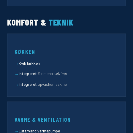
KOMFORT &
TEKNIK
KØKKEN
→
Kvik køkken
→
Integreret
Siemens køl/frys
→
Integreret
opvaskemaskine
VARME & VENTILATION
→
Luft/vand varmepumpe