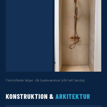
Flere billeder følger, når badeværelset står helt færdigt.
KONSTRUKTION &
ARKITEKTUR