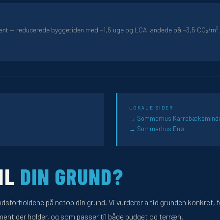
ent — reducerede byggetiden med ~1,5 uge og LCA landede på ~3,5 CO₂/m².
LOKALE SIDER
Sommerhus Karrebæksmind
Sommerhus Enø
IL
DIN GRUND?
forholdene på netop din grund. Vi vurderer altid grunden konkret, fø
ment der holder, og som passer til både budget og terræn.