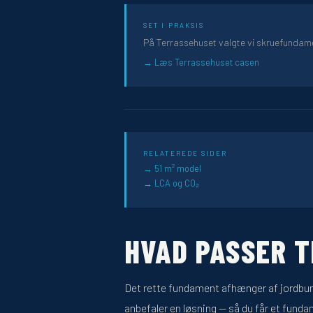
SET I PRAKSIS
På Terrassehuset valgte vi skruefundam
Læs Terrassehuset casen
RELATEREDE SIDER
51 m² model
LCA og CO₂
HVAD PASSER T
Det rette fundament afhænger af jordbunds
anbefaler en løsning — så du får et funda