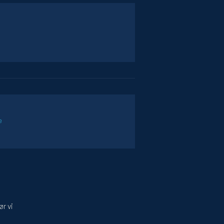
e
r vi