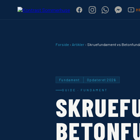
H
Forside
›
Artikler
›
Skruefundament vs Betonfund
Fundament
Opdateret 2026
GUIDE · FUNDAMENT
SKRUEF
BETONF