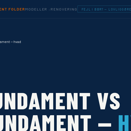
MODELLER
ENT FOLDER
RENOVERING
FEJL I BBR? — LOVLIGGØR
ament — hvad
UNDAMENT VS
UNDAMENT —
H