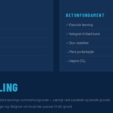
BETONFUNDAMENT
✓
Klassisk løsning
✓
Velegnet til blød bund
✓
Stor stabilitet
→
Mere jordarbejde
→
Højere CO₂
LING
bedste løsnings sommerhusgrunde — særligt ved sandede og lerede grunde
ger og rådgiver om hvad der passer til din grund.