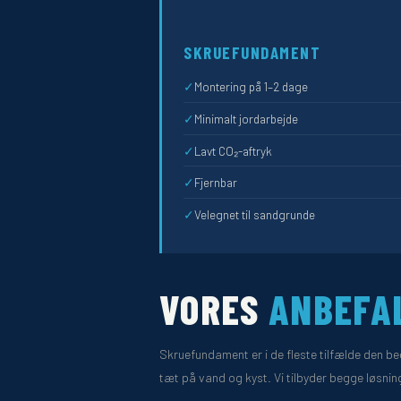
SKRUEFUNDAMENT
✓
Montering på 1–2 dage
✓
Minimalt jordarbejde
✓
Lavt CO₂-aftryk
✓
Fjernbar
✓
Velegnet til sandgrunde
VORES
ANBEFA
Skruefundament er i de fleste tilfælde den 
tæt på vand og kyst. Vi tilbyder begge løsnin