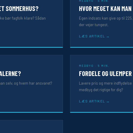
MEDBYG · 5 MIN.
 ET SOMMERHUS?
HVOR MEGET KAN MAN
lke bør fagfolk klare? Sådan
Egen indsats kan give op til 225
der vejer tungest.
LÆS ARTIKEL
MEDBYG · 5 MIN.
IALERNE?
FORDELE OG ULEMPER
an selv, og hvem har ansvaret?
Lavere pris og mere indflydelse
medbyg det rigtige for dig?
LÆS ARTIKEL