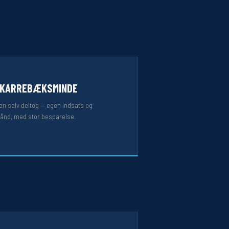
 KARREBÆKSMINDE
n selv deltog — egen indsats og
hånd, med stor besparelse.