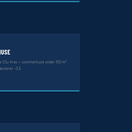
HUSE
ede CO₂-krav — sommerhuse under 150 m²
æsterer ~3,5.