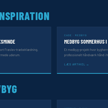
INSPIRATION
CASE · MEDBYG
KSMINDE
MEDBYG SOMMERHUS I
ort Frøslev-træbeklædning,
Et medbyg-projekt hvor bygherre
kærmede uderum.
professionelt håndværk hånd i 
LÆS ARTIKEL
VBYG