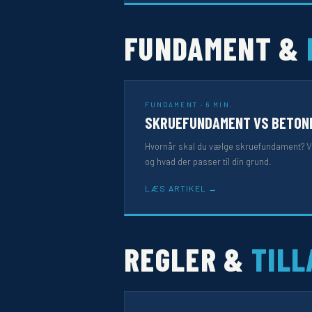
FUNDAMENT &
FUNDAMENT · 6 MIN.
SKRUEFUNDAMENT VS BETON
Hvornår skal du vælge skruefundament? V
og hvad der passer til din grund.
LÆS ARTIKEL
REGLER &
TILL