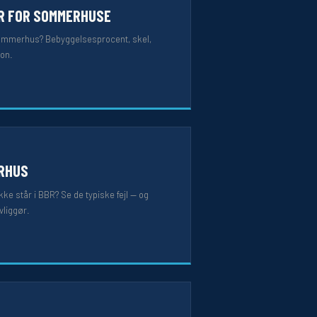
R FOR SOMMERHUSE
sommerhus? Bebyggelsesprocent, skel,
ion.
RHUS
ke står i BBR? Se de typiske fejl — og
vliggør.