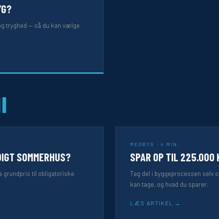
YG?
 og tryghed — så du kan vælge
I
MEDBYG · 4 MIN.
DIGT SOMMERHUS?
SPAR OP TIL 225.000 
 grundpris til obligatoriske
Tag del i byggeprocessen selv o
kan tage, og hvad du sparer.
LÆS ARTIKEL