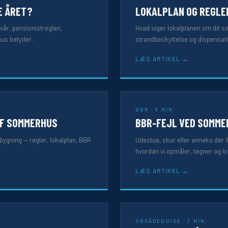
E ÅRET?
LOKALPLAN OG REGLE
år, pensionistreglen,
Hvad siger lokalplanen om dit 
hus betyder.
strandbeskyttelse og dispensat
LÆS ARTIKEL
BBR · 5 MIN.
AF SOMMERHUS
BBR-FEJL VED SOMME
bygning — regler, lokalplan, BBR
Udestue, skur eller anneks der ik
hvordan vi opmåler, tegner og lo
LÆS ARTIKEL
OMRÅDEGUIDE · 7 MIN.