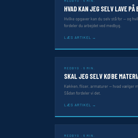
MEDBYG · 6 MIN.
HVAD KAN JEG SELV LAVE PÅ
Hvilke opgaver kan du selv stå for — og hvi
fordeler du arbejdet ved medbyg.
LÆS ARTIKEL
MEDBYG · 6 MIN.
SKAL JEG SELV KØBE MATER
Køkken, fliser, armaturer — hvad vælger m
Sådan fordeler vi det.
LÆS ARTIKEL
MEDBYG · 6 MIN.