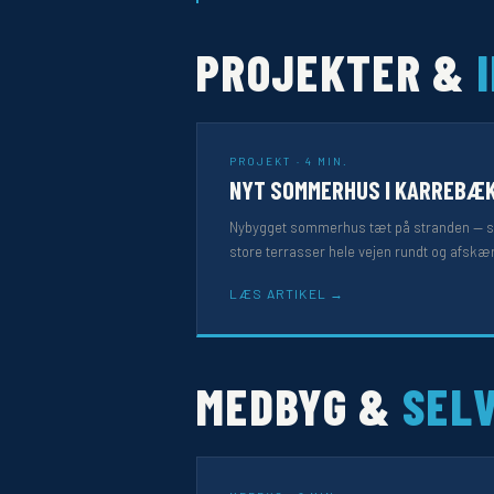
PROJEKTER &
PROJEKT · 4 MIN.
NYT SOMMERHUS I KARREBÆ
Nybygget sommerhus tæt på stranden — s
store terrasser hele vejen rundt og afs
LÆS ARTIKEL
MEDBYG &
SEL