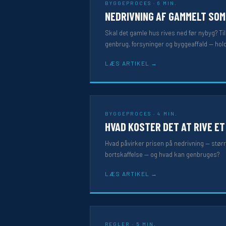
BYGGEPROCES · 6 MIN.
NEDRIVNING AF GAMMELT SO
Skal det gamle hus rives ned før nybyg? Ti
genbrug, forsyninger og byggeaffald — hold
LÆS ARTIKEL
BYGGEPROCES · 4 MIN.
HVAD KOSTER DET AT RIVE E
Hvad påvirker prisen på nedrivning — størr
bortskaffelse — og hvad kan genbruges?
LÆS ARTIKEL
REGLER · 5 MIN.