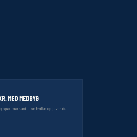
KR. MED MEDBYG
g spar markant — se hvilke opgaver du