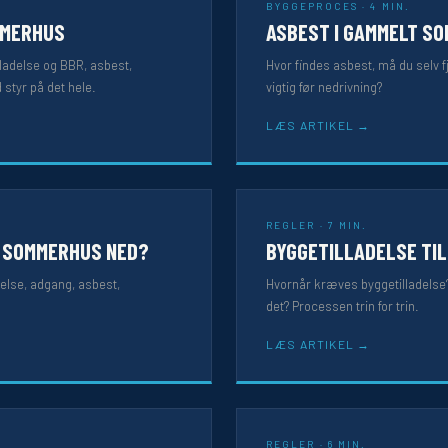
BYGGEPROCES · 4 MIN.
MMERHUS
ASBEST I GAMMELT S
lladelse og BBR, asbest,
Hvor findes asbest, må du selv f
 styr på det hele.
vigtig før nedrivning?
LÆS ARTIKEL
REGLER · 7 MIN.
T SOMMERHUS NED?
BYGGETILLADELSE TI
else, adgang, asbest,
Hvornår kræves byggetilladelse?
det? Processen trin for trin.
LÆS ARTIKEL
REGLER · 6 MIN.