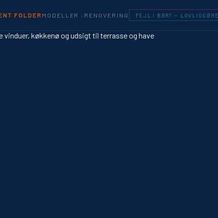
MODELLER
ENT FOLDER
RENOVERING
FEJL I BBR? — LOVLIGGØR